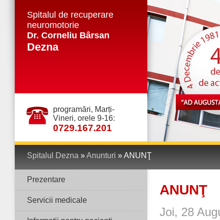
Spitalul de recuperare
neuromotorie
Dr. Corneliu Bârsan
Dezna
programări, Marți-
Vineri, orele 9-16:
0729.167.201
Spitalul Dezna
»
Anunturi
» ANUNŢ
Prezentare
ANUNŢ
Servicii medicale
Joi, 28 Aug