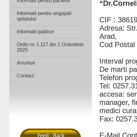
Informatii pentru pacienti
“Dr.Cornel
Informatii pentru angajatii
CIF : 3861
spitalului
Adresa: Str
Informatii publice
Arad,
Cod Postal
Ordin nr. 1.117 din 1 Octombrie
2025
Interval pr
Anunturi
De marti pan
Contact
Telefon pr
Tel: 0257.31
accesa: serv
manager, fi
medici cura
Fax: 0257.
E-Mail Conta