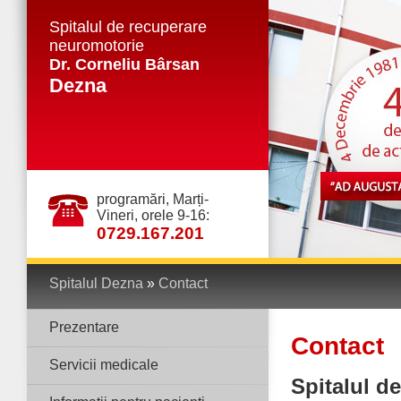
Spitalul de recuperare
neuromotorie
Dr. Corneliu Bârsan
Dezna
programări, Marți-
Vineri, orele 9-16:
0729.167.201
Spitalul Dezna
»
Contact
Prezentare
Contact
Servicii medicale
Spitalul d