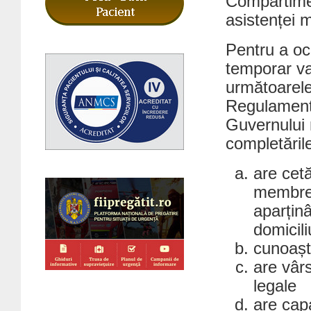
Compartimen
asistenței 
Pentru a oc
temporar va
următoarele 
Regulamentu
Guvernului n
completările
are cetă
membre 
aparțin
domicil
cunoașt
are vâr
legale
are capa