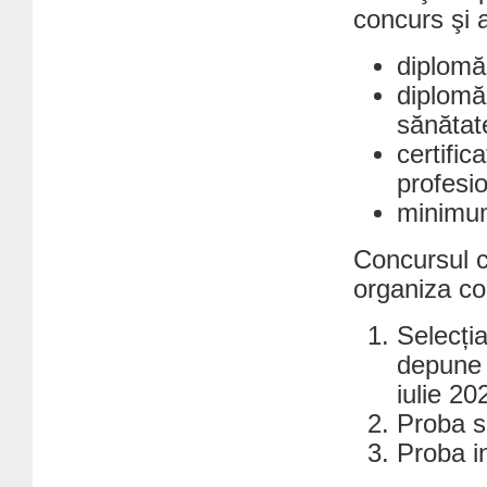
concurs şi a
diplomă
diplomă 
sănătat
certific
profesi
minimum
Concursul c
organiza co
Selecția
depune 
iulie 20
Proba sc
Proba in