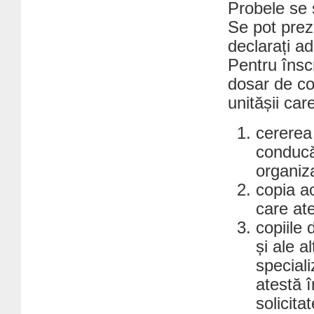
Probele se 
Se pot prez
declarați a
Pentru însc
dosar de c
unitășii ca
cererea
conducăt
organiz
copia ac
care ate
copiile 
și ale a
special
atestă î
solicita