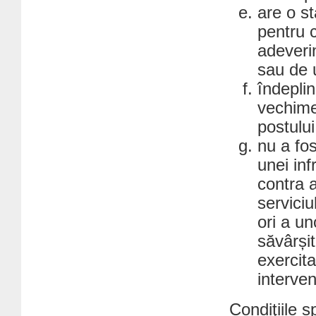
are o s
pentru 
adeveri
sau de u
îndeplin
vechime 
postului
nu a fo
unei inf
contra a
serviciu
ori a un
săvârșit
exercita
interven
Condiţiile s