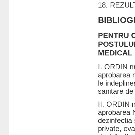
REZULT
BIBLIOG
PENTRU 
POSTULUI
MEDICAL 
I. ORDIN nr.
aprobarea n
le indepline
sanitare de
II. ORDIN n
aprobarea N
dezinfectia s
private, eva