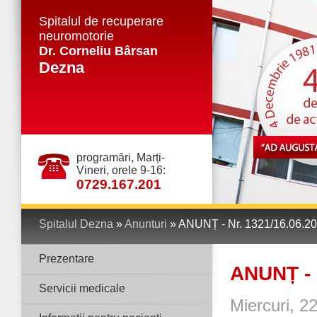
Spitalul de recuperare
neuromotorie
Dr. Corneliu Bârsan
Dezna
programări, Marți-
Vineri, orele 9-16:
0729.167.201
Spitalul Dezna
»
Anunturi
» ANUNȚ - Nr. 1321/16.06.2
Prezentare
ANUNȚ - 
Servicii medicale
Miercuri, 2