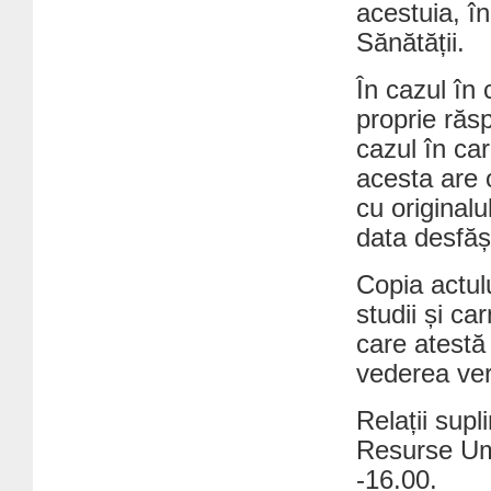
acestuia, în
Sănătății.
În cazul în
proprie răs
cazul în car
acesta are 
cu originalu
data desfăș
Copia actul
studii și c
care atestă 
vederea veri
Relații sup
Resurse Uma
-16.00.