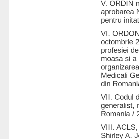
V. ORDIN n
aprobarea N
pentru inita
VI. ORDON
octombrie 2
profesiei de
moasa si a 
organizarea 
Medicali Gen
din Romani
VII. Codul d
generalist, 
Romania / 
VIII. ACLS,
Shirley A. 