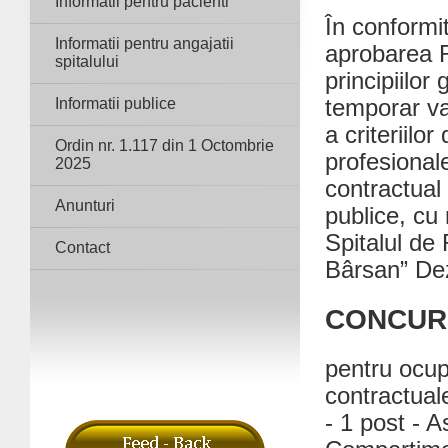
Informatii pentru pacienti
În conformi
Informatii pentru angajatii
aprobarea R
spitalului
principiilo
Informatii publice
temporar va
a criteriilo
Ordin nr. 1.117 din 1 Octombrie
profesional
2025
contractual 
Anunturi
publice, cu 
Spitalul de
Contact
Bârsan” De
CONCUR
pentru ocup
contractual
- 1 post - A