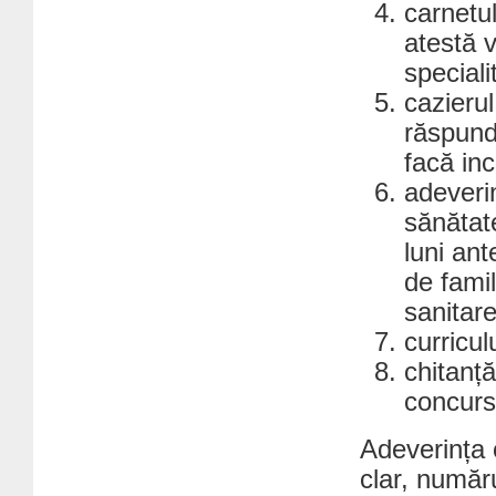
carnetu
atestă 
speciali
cazierul
răspund
facă in
adeveri
sănătat
luni ant
de famil
sanitare
curricul
chitanță
concurs
Adeverința 
clar, număru