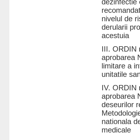
dezinfectie 
recomandate
nivelul de 
derularii pro
acestuia
III. ORDIN 
aprobarea N
limitare a i
unitatile sa
IV. ORDIN n
aprobarea N
deseurilor r
Metodologie
nationala de
medicale