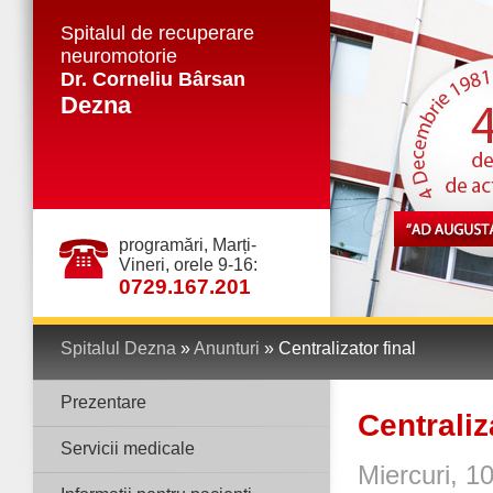
Spitalul de recuperare
neuromotorie
Dr. Corneliu Bârsan
Dezna
programări, Marți-
Vineri, orele 9-16:
0729.167.201
Spitalul Dezna
»
Anunturi
» Centralizator final
Prezentare
Centraliz
Servicii medicale
Miercuri, 