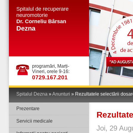
Spitalul de recuperare
neuromotorie
Dr. Corneliu Bârsan
Dezna
programări, Marți-
Vineri, orele 9-16:
0729.167.201
Spitalul Dezna
»
Anunturi
» Rezultatele selectării dosar
Prezentare
Rezultate
Servicii medicale
Joi, 29 Aug