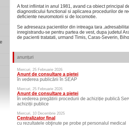
A fost infiintat in anul 1981, avand ca obiect principal de
diagnosticului functional si aplicarea procedurilor de r
deficiente neuromotorii si de locomotie.
Se adreseaza pacientilor din intreaga tara ,adresabilit
inregistrandu-se pentru partea de vest, dupa judetul A
de pacienti tratatati, urmand Timis, Caras-Severin, Bih
ie
anunțuri
Miercuri, 25 Februarie 2026
Anunț de consultare a pieței
în vederea publicării în SEAP
Miercuri, 25 Februarie 2026
Anunț de consultare a pieței
în vederea pregătirii procedurii de achiziție publică Ser
achiziții publice
Miercuri, 10 Decembrie 2025
Centralizator final
cu rezultatele obţinute pe probe pt personalul medical