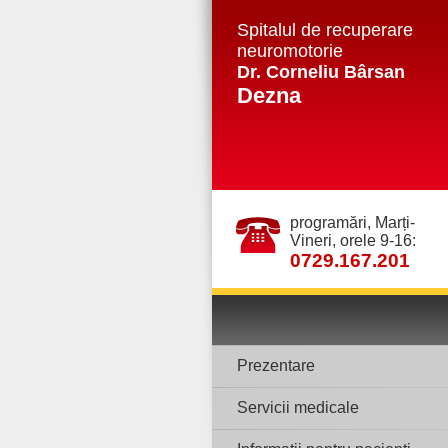
Spitalul de recuperare
neuromotorie
Dr. Corneliu Bârsan
Dezna
programări, Marți-
Vineri, orele 9-16:
0729.167.201
Prezentare
Servicii medicale