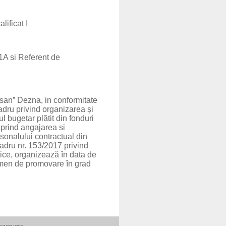
lificat I
 1A si Referent de
san” Dezna, in conformitate
ru privind organizarea și
l bugetar plătit din fonduri
 prind angajarea si
rsonalului contractual din
cadru nr. 153/2017 privind
lice, organizează în data de
amen de promovare în grad