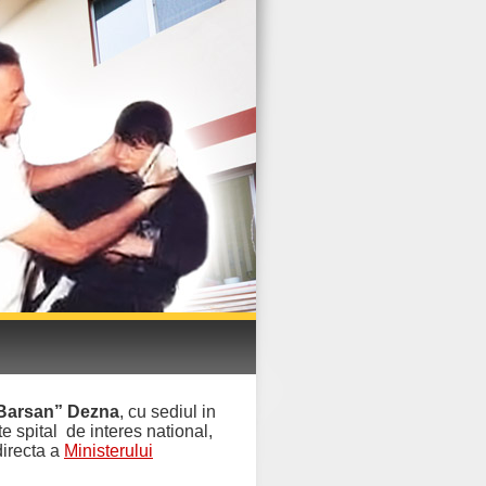
 Barsan” Dezna
, cu sediul in
te spital de interes national,
 directa a
Ministerului