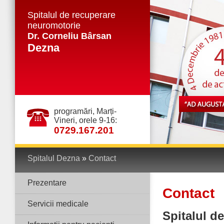
Spitalul de recuperare
neuromotorie
Dr. Corneliu Bârsan
Dezna
programări, Marți-
Vineri, orele 9-16:
0729.167.201
Spitalul Dezna
»
Contact
Prezentare
Contact
Servicii medicale
Spitalul d