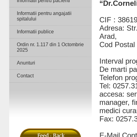
Informatii pentru pacienti
“Dr.Cornel
Informatii pentru angajatii
CIF : 3861
spitalului
Adresa: Str
Informatii publice
Arad,
Cod Postal
Ordin nr. 1.117 din 1 Octombrie
2025
Interval pr
Anunturi
De marti pan
Contact
Telefon pr
Tel: 0257.31
accesa: serv
manager, fi
medici cura
Fax: 0257.
E-Mail Conta