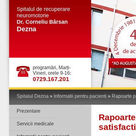
Spitalul de recuperare
neuromotorie
Dr. Corneliu Bârsan
Dezna
programări, Marți-
Vineri, orele 9-16:
0729.167.201
Spitalul Dezna
»
Informatii pentru pacienti
»
Rapoarte pr
Prezentare
Rapoarte
Servicii medicale
satisfact