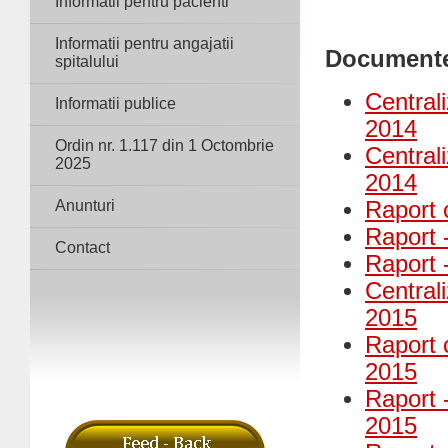
Informatii pentru pacienti
Informatii pentru angajatii
Document
spitalului
Centrali
Informatii publice
2014
Ordin nr. 1.117 din 1 Octombrie
Centrali
2025
2014
Anunturi
Raport 
Raport -
Contact
Raport 
Centrali
2015
Raport c
2015
Raport -
2015