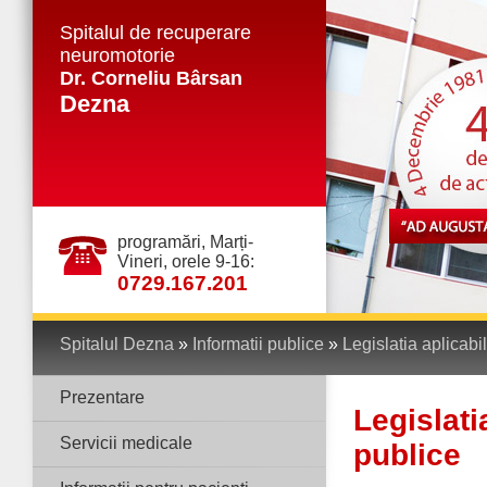
Spitalul de recuperare
neuromotorie
Dr. Corneliu Bârsan
Dezna
programări, Marți-
Vineri, orele 9-16:
0729.167.201
Spitalul Dezna
»
Informatii publice
»
Legislatia aplicabil
Prezentare
Legislati
Servicii medicale
publice