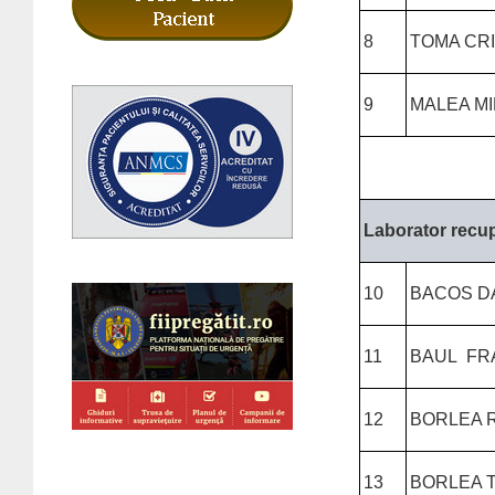
8
TOMA CRI
9
MALEA M
Laborator recup
10
BACOS D
11
BAUL FR
12
BORLEA 
13
BORLEA 