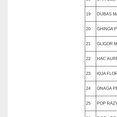
19
DUBAS M
20
GHINGA P
21
GLIGOR M
22
HAC AURE
23
IOJA FLO
24
ONAGA P
25
POP RAZ