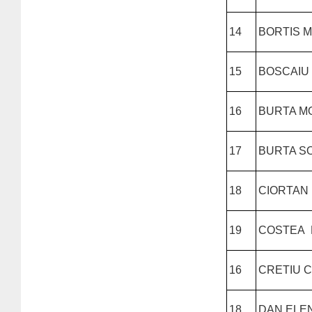
14
BORTIS 
15
BOSCAIU
16
BURTA M
17
BURTA S
18
CIORTAN 
19
COSTEA 
16
CRETIU 
18
DAN ELE