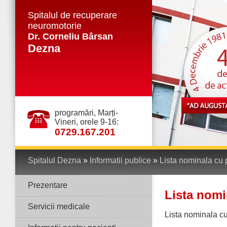
Spitalul de recuperare
neuromotorie
Dr. Corneliu Bârsan
Dezna
programări, Marți-
Vineri, orele 9-16:
0729.167.201
Spitalul Dezna
»
Informatii publice
»
Lista nominala cu 
Prezentare
Lista nomi
Servicii medicale
Lista nominala cu