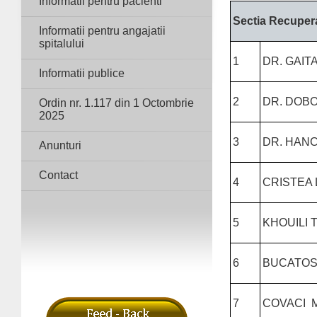
Informatii pentru pacienti
Sectia Recupera
Informatii pentru angajatii
spitalului
1
DR. GAIT
Informatii publice
2
DR. DOB
Ordin nr. 1.117 din 1 Octombrie
2025
3
DR. HANC
Anunturi
Contact
4
CRISTEA 
5
KHOUILI
6
BUCATOS
7
COVACI 