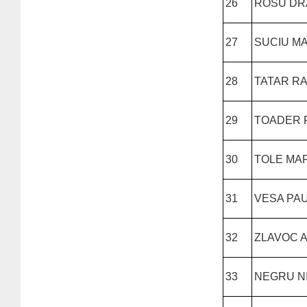
26
ROSU DR
27
SUCIU M
28
TATAR R
29
TOADER F
30
TOLE MAR
31
VESA PAU
32
ZLAVOC 
33
NEGRU N