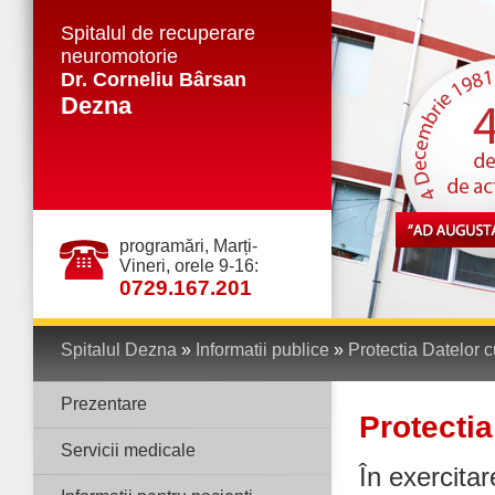
Spitalul de recuperare
neuromotorie
Dr. Corneliu Bârsan
Dezna
programări, Marți-
Vineri, orele 9-16:
0729.167.201
Spitalul Dezna
»
Informatii publice
»
Protectia Datelor 
Prezentare
Protectia
Servicii medicale
În exercita