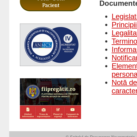
Document
Legisla
Principi
Legalita
Terminol
Informa
Notifica
Element
persona
Notă de 
caracte