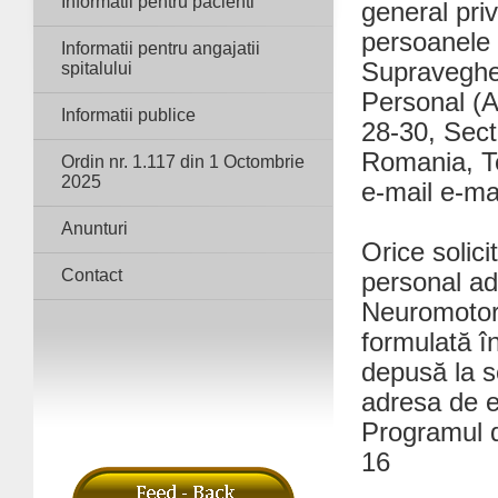
Informatii pentru pacienti
general priv
persoanele 
Informatii pentru angajatii
Supravegher
spitalului
Personal (
Informatii publice
28-30, Sect
Romania, T
Ordin nr. 1.117 din 1 Octombrie
2025
e-mail e-ma
Anunturi
Orice solici
Contact
personal ad
Neuromotori
formulată î
depusă la se
adresa de 
Programul de
16