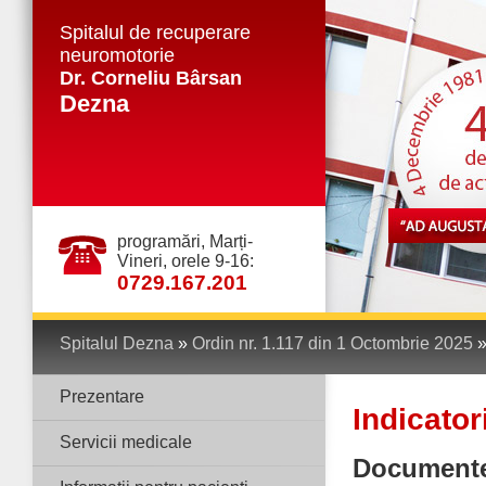
Spitalul de recuperare
neuromotorie
Dr. Corneliu Bârsan
Dezna
programări, Marți-
Vineri, orele 9-16:
0729.167.201
Spitalul Dezna
»
Ordin nr. 1.117 din 1 Octombrie 2025
Prezentare
Indicator
Servicii medicale
Document