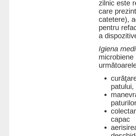
zilnic este 
care prezin
catetere), a
pentru refa
a dispozitiv
Igiena medi
microbiene a
următoarel
curăţare
patului,
manevrar
paturilo
colecta
capac
aerisire
deschide