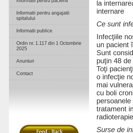
Informatii pentru pacienti
la internar
internare
Informatii pentru angajatii
spitalului
Ce sunt inf
Informatii publice
Infecţiile n
Ordin nr. 1.117 din 1 Octombrie
un pacient î
2025
Sunt consid
puţin 48 de 
Anunturi
Toţi pacienţ
Contact
o infecţie n
mai vulnerab
cu boli cron
persoanele 
tratament i
radioterapie
Surse de inf