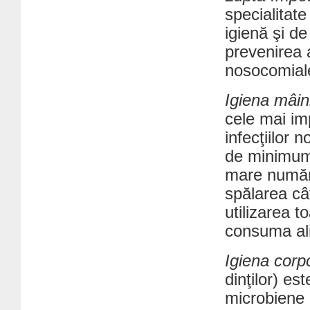
specialitat
igienă şi d
prevenirea a
nosocomial
Igiena mâin
cele mai im
infecţiilor
de minimum 
mare număr
spălarea câ
utilizarea t
consuma al
Igiena corp
dinţilor) es
microbiene 