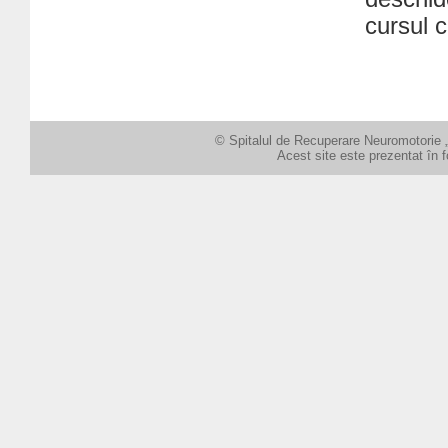
cursul c
© Spitalul de Recuperare Neuromotorie „
Acest site este prezentat în 