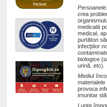
Persoanele
crea proble
organismulu
medicală poa
medical, apar
purtători să
infecţiilor 
contaminate
biologice (s
urină, etc).
Mediul înco
materialele
provoca infe
imunitar slă
Lupta împot