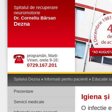
Spitalul de recuperare
neuromotorie
Dr. Corneliu Bârsan
Dezna
programări, Marți-
Vineri, orele 9-16:
0729.167.201
Spitalul Dezna
»
Informatii pentru pacienti
»
Educatie sa
Prezentare
Igiena și
Servicii medicale
O infectie 